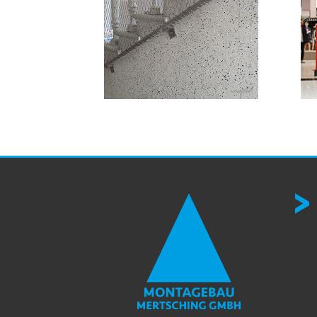
Denkmalgerechte
Sh
Treppengeländererhöhung für
Be
Schulbetrieb, Berlin