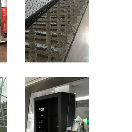
Denkmalgerechte
Treppengeländererhöhung für
Schulbetrieb, Berlin