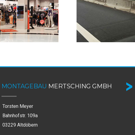
opfassade - Mall of Berlin,
Autobahnverglasung, Bayreu
rlin
MONTAGEBAU
MERTSCHING GMBH
Torsten Meyer
Bahnhofstr. 109a
03229 Altdöbern