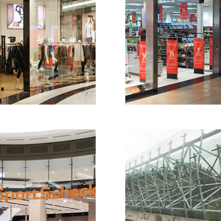
opfassade - Mall of Berlin,
Rolltor aus Glas - Potsdamer
rlin
Platz Arkaden, Berlin