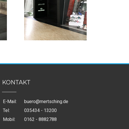
th
Potsdamer Platz Arkaden,
Berlin
KONTAKT
E-Mail:
buero@mertsching.de
Tel:
035434 - 13200
Mobil:
0162 - 8882788